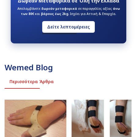
Δωρεάν Μεταφορικά σε Όλη την Ελλάδα
Απολαμβάνετε
δωρεάν μεταφορικά
σε παραγγελίες αξίας
άνω
των 80€
και
βάρους έως 2kg
. Ισχύει για Αττική & Επαρχία.
Δείτε λεπτομέρειες
Wemed Blog
Περισσότερα Άρθρα