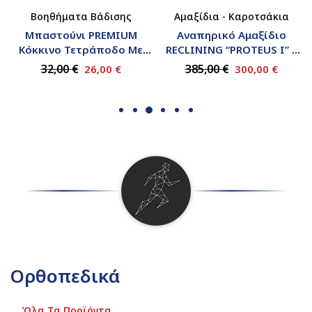
Βοηθήματα Βάδισης
Αμαξίδια - Καροτσάκια
Μπαστούνι PREMIUM
Αναπηρικό Αμαξίδιο
Κόκκινο Τετράποδο Με
RECLINING “PROTEUS I” |
Κλειστή Λαβή | 0805663 |
0811980 | Wemed
32,00
€
385,00
€
26,00
€
300,00
€
Wemed
Ορθοπεδικά
Όλα Τα Προϊόντα