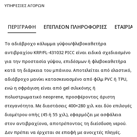
ΥΠΗΡΕΣΊΕΣ ΑΓΟΡΏΝ
ΠΕΡΙΓΡΑΦΉ
ΕΠΙΠΛΈΟΝ ΠΛΗΡΟΦΟΡΊΕΣ
ΕΤΑΙΡΊΑ
Το αδιάβροχο κάλυμμα γύψου/φλεβοκαθετήρα
αντιβραχίου KRP/FL-431032 PICC είναι ειδικά σχεδιασμένο
για την προστασία γύψου, επιδέσμων ή φλεβοκαθετήρα
κατά τη διάρκεια του μπάνιου. Αποτελείται από ελαστικό,
αδιάβροχο μανίκι κατασκευασμένο από φίλμ PVC ή TPU,
ενώ η σφράγιση είναι από gel σιλικόνης ή
πολυστρωματικό neoprene, προσφέροντας άριστη
στεγανότητα. Με διαστάσεις 400×280 χιλ. και δύο επιλογές
διαμέτρου οπής (45 ή 55 χιλ.), εφαρμόζει με ασφάλεια
στον αντιβραχίονα, αποτρέποντας τη διείσδυση νερού.
Δεν πρέπει να έρχεται σε επαφή με ανοιχτές πληγές.