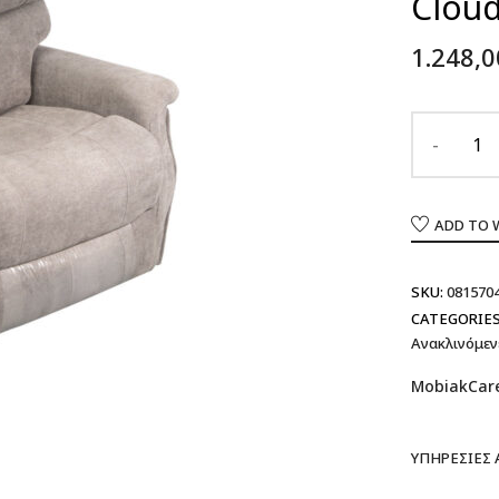
Clou
1.248,
ADD TO 
SKU:
081570
CATEGORIES
Ανακλινόμεν
MobiakCar
ΥΠΗΡΕΣΊΕΣ