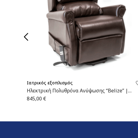
Ιατρικός εξοπλισμός
Ηλεκτρική Πολυθρόνα Ανύψωσης “Belize” |
09-2-026 | Wemed
845,00
€