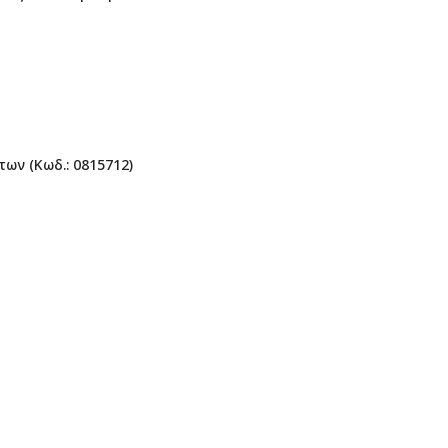
ν (Κωδ.: 0815712)