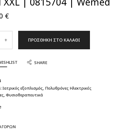
d XXL | 0815704 | Wemed
00
€
ΠΡΟΣΘΉΚΗ ΣΤΟ ΚΑΛΆΘΙ
WISHLIST
SHARE
4
:
Ιατρικός εξοπλισμός
,
Πολυθρόνες Ηλεκτρικές
ες
,
Φυσιοθεραπευτικά
e
 ΑΓΟΡΏΝ