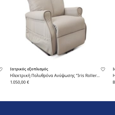
Ιατρικός εξοπλισμός
Ι
Ηλεκτρική Πολυθρόνα Ανύψωσης “Iris Roller”
Η
| 09-2-149 | Wemed
2
1.050,00
€
8