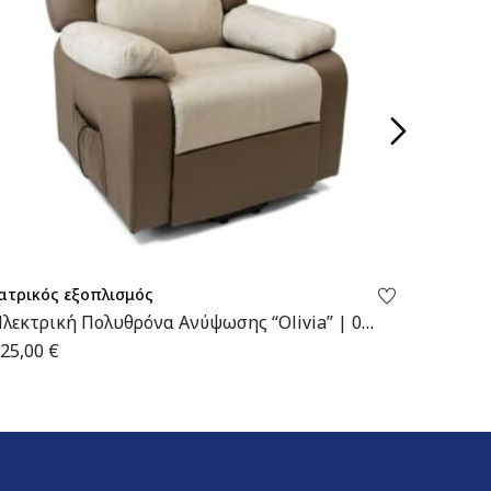
ατρικός εξοπλισμός
Απινιδω
λεκτρική Πολυθρόνα Ανύψωσης “Olivia” | 09-
Μπαταρ
-125 | Wemed
(ανταλ
25,00
€
386,00