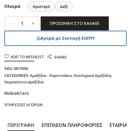
Πλευρά:
Αριστερό
Δεξί
ΠΡΟΣΘΉΚΗ ΣΤΟ ΚΑΛΆΘΙ
Αγορά με Συνταγή ΕΟΠΥΥ
ADD TO WISHLIST
SHARE
SKU:
0815006
CATEGORIES:
Αμαξίδια - Καροτσάκια
,
Αναπηρικά Αμαξίδια
,
Χειροκίνητα αμαξίδια
MobiakCare
ΥΠΗΡΕΣΊΕΣ ΑΓΟΡΏΝ
ΠΕΡΙΓΡΑΦΉ
ΕΠΙΠΛΈΟΝ ΠΛΗΡΟΦΟΡΊΕΣ
ΕΤΑΙΡΊΑ