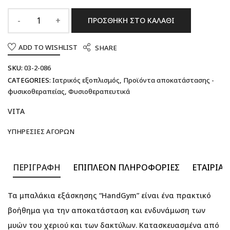
ΠΡΟΣΘΉΚΗ ΣΤΟ ΚΑΛΆΘΙ
ADD TO WISHLIST
SHARE
SKU:
03-2-086
CATEGORIES:
Ιατρικός εξοπλισμός
,
Προϊόντα αποκατάστασης -
φυσικοθεραπείας
,
Φυσιοθεραπευτικά
VITA
ΥΠΗΡΕΣΊΕΣ ΑΓΟΡΏΝ
ΠΕΡΙΓΡΑΦΉ
ΕΠΙΠΛΈΟΝ ΠΛΗΡΟΦΟΡΊΕΣ
ΕΤΑΙΡΊΑ
Τα μπαλάκια εξάσκησης “HandGym” είναι ένα πρακτικό
βοήθημα για την αποκατάσταση και ενδυνάμωση των
μυών του χεριού και των δακτύλων. Κατασκευασμένα από