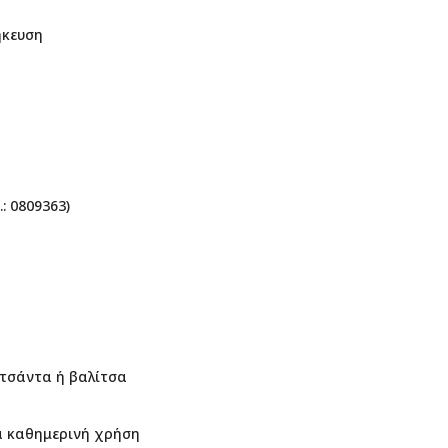
ήκευση
: 0809363)
 τσάντα ή βαλίτσα
ια καθημερινή χρήση