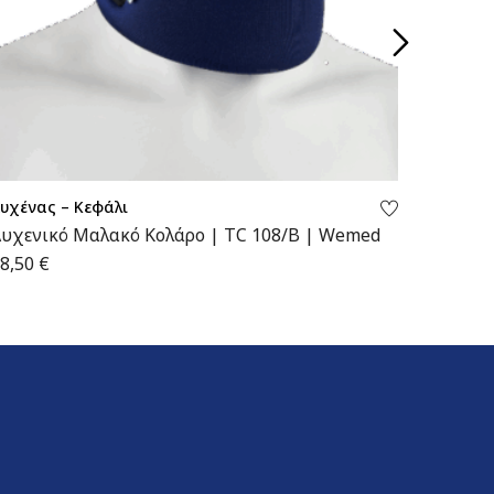
υχένας – Κεφάλι
Αυχένας
υχενικό Μαλακό Κολάρο | TC 108/B | Wemed
Αυχενι
Παιδικ
8,50
€
30,00
€