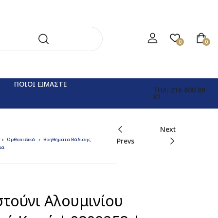
0
0
ΠΟΙΟΙ ΕΙΜΑΣΤΕ
ΤΗΛ: 216 800 89
81
Next
Ορθοπεδικά
Βοηθήματα Βάδισης
Prevs
ια
τούνι Αλουμινίου