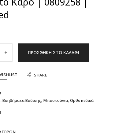
τό Καρό | 0809258 |
ed
ΠΡΟΣΘΉΚΗ ΣΤΟ ΚΑΛΆΘΙ
WISHLIST
SHARE
8
:
Βοηθήματα Βάδισης
,
Μπαστούνια
,
Ορθοπεδικά
e
 ΑΓΟΡΏΝ