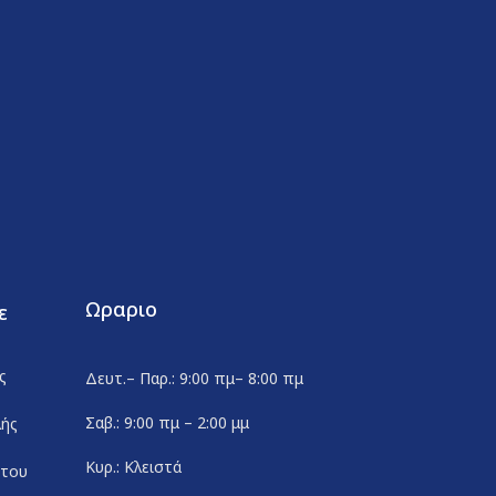
Ωραριο
ε
ς
Δευτ.– Παρ.: 9:00 πμ– 8:00 πμ
Σαβ.: 9:00 πμ – 2:00 μμ
λής
Κυρ.: Κλειστά
ήτου