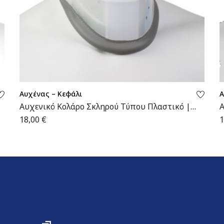
Αυχένας – Κεφάλι
Α
Αυχενικό Κολάρο Σκληρού Τύπου Πλαστικό |
Α
MB.155 | Wemed
18,00
€
1