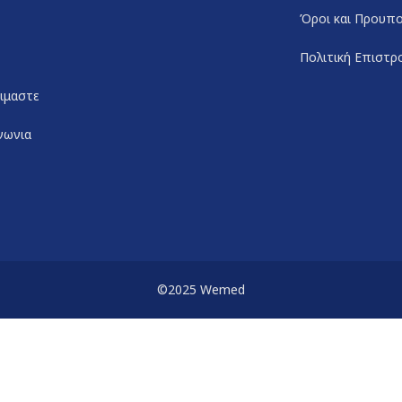
Όροι και Προυπο
Πολιτική Επιστ
ειμαστε
νωνια
©2025 Wemed