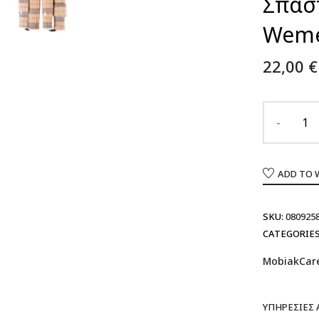
Σπασ
Wem
22,00
€
ADD TO 
SKU:
080925
CATEGORIES
MobiakCar
ΥΠΗΡΕΣΊΕΣ