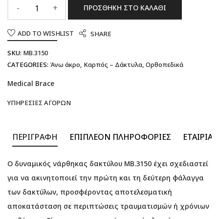
ΠΡΟΣΘΉΚΗ ΣΤΟ ΚΑΛΆΘΙ
ADD TO WISHLIST
SHARE
SKU:
MB.3150
CATEGORIES:
Άνω άκρο
,
Καρπός – Δάκτυλα
,
Ορθοπεδικά
Medical Brace
ΥΠΗΡΕΣΊΕΣ ΑΓΟΡΏΝ
ΠΕΡΙΓΡΑΦΉ
ΕΠΙΠΛΈΟΝ ΠΛΗΡΟΦΟΡΊΕΣ
ΕΤΑΙΡΊΑ
Ο δυναμικός νάρθηκας δακτύλου MB.3150 έχει σχεδιαστεί
για να ακινητοποιεί την πρώτη και τη δεύτερη φάλαγγα
των δακτύλων, προσφέροντας αποτελεσματική
αποκατάσταση σε περιπτώσεις τραυματισμών ή χρόνιων