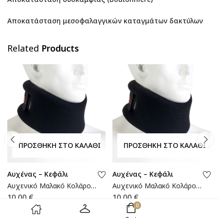
Αποκατάσταση μεσοφαλαγγικών καταγμάτων δακτύλων
Related
Products
ΠΡΟΣΘΉΚΗ ΣΤΟ ΚΑΛΆΘΙ
ΠΡΟΣΘΉΚΗ ΣΤΟ ΚΑΛΆΘΙ
Αυχένας – Κεφάλι
Αυχένας – Κεφάλι
Αυχενικό Μαλακό Κολάρο |
Αυχενικό Μαλακό Κολάρο |
MB.160 | Wemed
MB.180 | Wemed
10,00
€
10,00
€
0