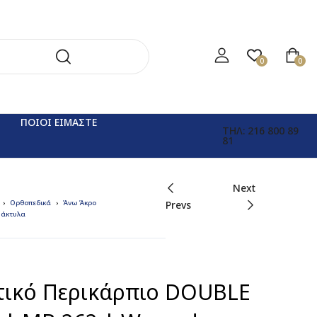
0
0
ΠΟΙΟΙ ΕΙΜΑΣΤΕ
ΤΗΛ: 216 800 89
81
Next
Ορθοπεδικά
Άνω Άκρο
Prevs
Δάκτυλα
τικό Περικάρπιο DOUBLE