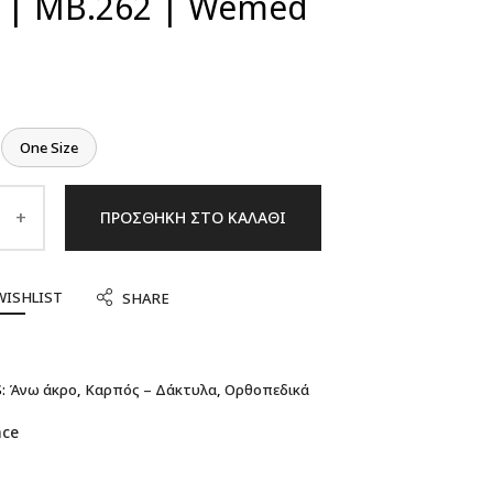
 | MB.262 | Wemed
One Size
ΠΡΟΣΘΉΚΗ ΣΤΟ ΚΑΛΆΘΙ
WISHLIST
SHARE
:
Άνω άκρο
,
Καρπός – Δάκτυλα
,
Ορθοπεδικά
ace