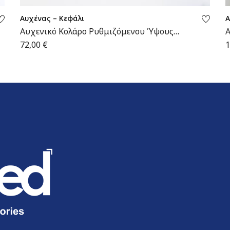
Αυχένας – Κεφάλι
Α
Αυχενικό Κολάρο Ρυθμιζόμενου Ύψους
Α
CORFU | MB.5500 | Wemed
72,00
€
1