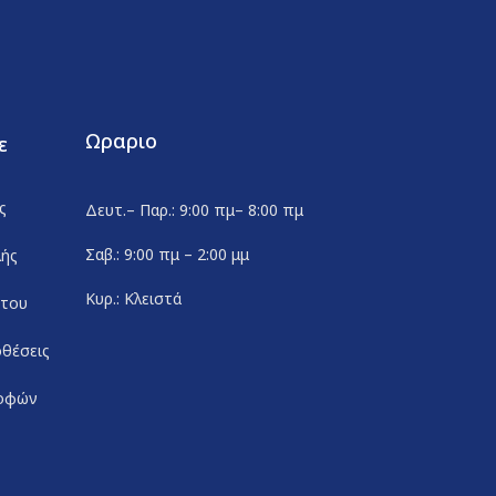
Ωραριο
ε
ς
Δευτ.– Παρ.: 9:00 πμ– 8:00 πμ
Σαβ.: 9:00 πμ – 2:00 μμ
λής
Κυρ.: Κλειστά
ήτου
θέσεις
ροφών