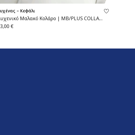
υχένας – Κεφάλι
Αυχένας
υχενικό Μαλακό Κολάρο | MB/PLUS COLLAR
Αυχενι
| Wemed
Wemed
3,00
€
16,00
€