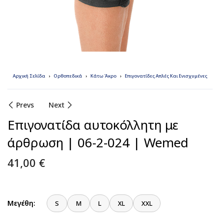
Αρχική Σελίδα
Ορθοπεδικά
Κάτω Άκρο
Επιγονατίδες Απλές Και Ενισχυμένες
Prevs
Next
Επιγονατίδα αυτοκόλλητη με
άρθρωση | 06-2-024 | Wemed
41,00
€
Μεγέθη:
S
M
L
XL
XXL