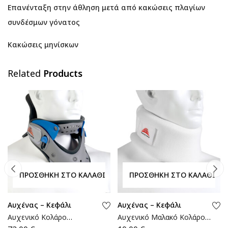
Επανένταξη στην άθληση μετά από κακώσεις πλαγίων
συνδέσμων γόνατος
Κακώσεις μηνίσκων
Related
Products
ΠΡΟΣΘΉΚΗ ΣΤΟ ΚΑΛΆΘΙ
ΠΡΟΣΘΉΚΗ ΣΤΟ ΚΑΛΆΘΙ
Αυχένας – Κεφάλι
Αυχένας – Κεφάλι
Αυχενικό Κολάρο
Αυχενικό Μαλακό Κολάρο |
Ρυθμιζόμενου Ύψους
MB.150 | Wemed