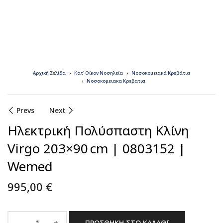
Αρχική Σελίδα
Κατ’ Οίκον Νοσηλεία
Νοσοκομειακά Κρεβάτια
Νοσοκομειακα Κρεβατια
Prevs
Next
Ηλεκτρική Πολύσπαστη Κλίνη
Virgo 203×90 cm | 0803152 |
Wemed
995,00
€
ΠΡΟΣΘΉΚΗ ΣΤΟ ΚΑΛΆΘΙ