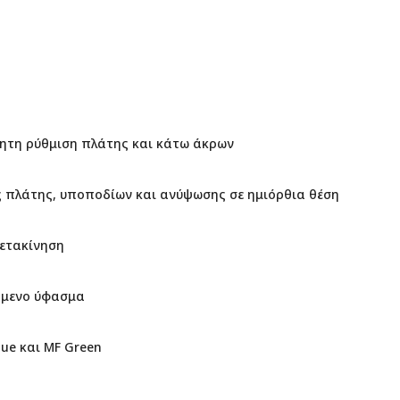
ητη ρύθμιση πλάτης και κάτω άκρων
 πλάτης, υποποδίων και ανύψωσης σε ημιόρθια θέση
μετακίνηση
όμενο ύφασμα
lue και MF Green