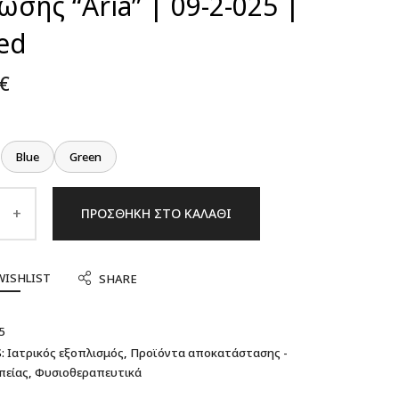
σης “Aria” | 09-2-025 |
ed
€
Blue
Green
ΠΡΟΣΘΉΚΗ ΣΤΟ ΚΑΛΆΘΙ
WISHLIST
SHARE
5
:
Ιατρικός εξοπλισμός
,
Προϊόντα αποκατάστασης -
πείας
,
Φυσιοθεραπευτικά