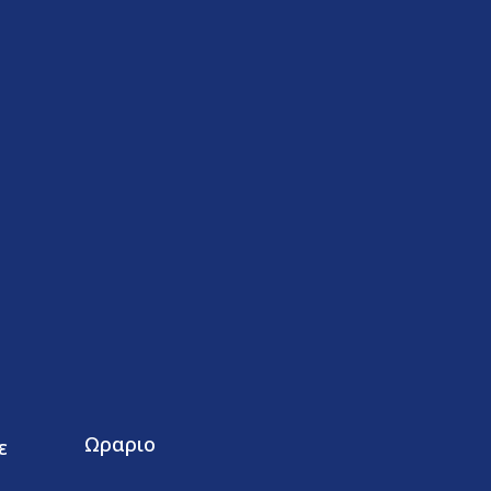
Ωραριο
ε