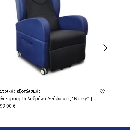
ατρικός εξοπλισμός
Ιατρικό
λεκτρική Πολυθρόνα Ανύψωσης “Nursy” |
Ηλεκτρ
9-2-134 | Wemed
| 09-2
99,00
€
1.050,0