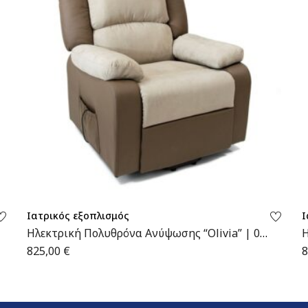
Ιατρικός εξοπλισμός
Ι
Ηλεκτρική Πολυθρόνα Ανύψωσης “Olivia” | 09-
Η
2-125 | Wemed
0
825,00
€
8