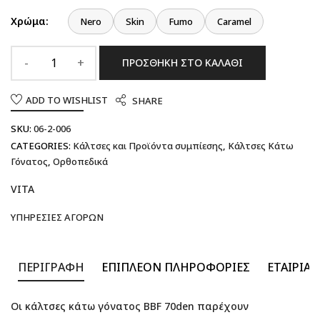
Χρώμα:
Nero
Skin
Fumo
Caramel
ΠΡΟΣΘΉΚΗ ΣΤΟ ΚΑΛΆΘΙ
ADD TO WISHLIST
SHARE
SKU:
06-2-006
CATEGORIES:
Κάλτσες και Προϊόντα συμπίεσης
,
Κάλτσες Κάτω
Γόνατος
,
Ορθοπεδικά
VITA
ΥΠΗΡΕΣΊΕΣ ΑΓΟΡΏΝ
ΠΕΡΙΓΡΑΦΉ
ΕΠΙΠΛΈΟΝ ΠΛΗΡΟΦΟΡΊΕΣ
ΕΤΑΙΡΊΑ
Οι κάλτσες κάτω γόνατος BBF 70den παρέχουν