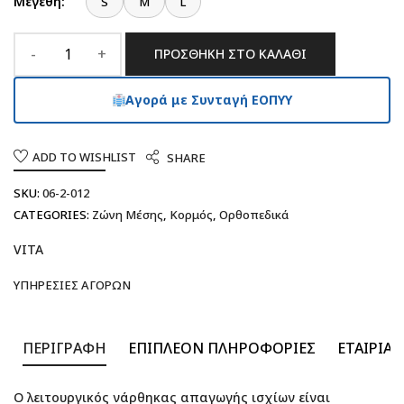
Μεγέθη:
S
M
L
ΠΡΟΣΘΉΚΗ ΣΤΟ ΚΑΛΆΘΙ
Αγορά με Συνταγή ΕΟΠΥΥ
ADD TO WISHLIST
SHARE
SKU:
06-2-012
CATEGORIES:
Ζώνη Μέσης
,
Κορμός
,
Ορθοπεδικά
VITA
ΥΠΗΡΕΣΊΕΣ ΑΓΟΡΏΝ
ΠΕΡΙΓΡΑΦΉ
ΕΠΙΠΛΈΟΝ ΠΛΗΡΟΦΟΡΊΕΣ
ΕΤΑΙΡΊΑ
Ο λειτουργικός νάρθηκας απαγωγής ισχίων είναι