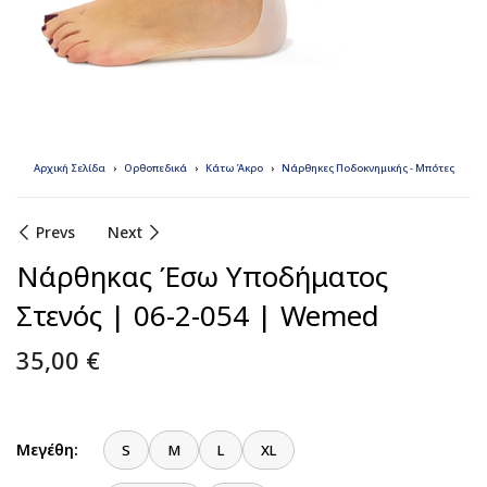
Αρχική Σελίδα
Ορθοπεδικά
Κάτω Άκρο
Νάρθηκες Ποδοκνημικής - Μπότες
Prevs
Next
Νάρθηκας Έσω Υποδήματος
Στενός | 06-2-054 | Wemed
35,00
€
Μεγέθη:
S
M
L
XL