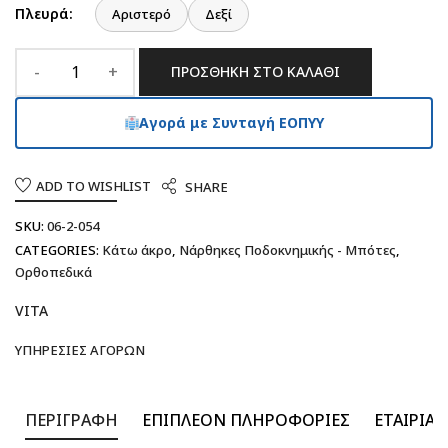
Πλευρά:
Αριστερό
Δεξί
ΠΡΟΣΘΉΚΗ ΣΤΟ ΚΑΛΆΘΙ
Αγορά με Συνταγή ΕΟΠΥΥ
ADD TO WISHLIST
SHARE
SKU:
06-2-054
CATEGORIES:
Κάτω άκρο
,
Νάρθηκες Ποδοκνημικής - Μπότες
,
Ορθοπεδικά
VITA
ΥΠΗΡΕΣΊΕΣ ΑΓΟΡΏΝ
ΠΕΡΙΓΡΑΦΉ
ΕΠΙΠΛΈΟΝ ΠΛΗΡΟΦΟΡΊΕΣ
ΕΤΑΙΡΊΑ