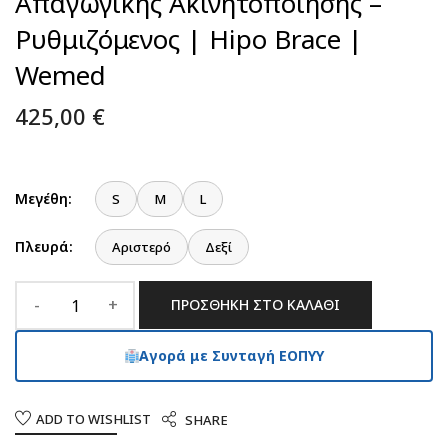
Απαγωγικής Ακινητοποίησης –
Ρυθμιζόμενος | Hipo Brace |
Wemed
425,00
€
Μεγέθη:
S
M
L
Πλευρά:
Αριστερό
Δεξί
ΠΡΟΣΘΉΚΗ ΣΤΟ ΚΑΛΆΘΙ
Αγορά με Συνταγή ΕΟΠΥΥ
ADD TO WISHLIST
SHARE