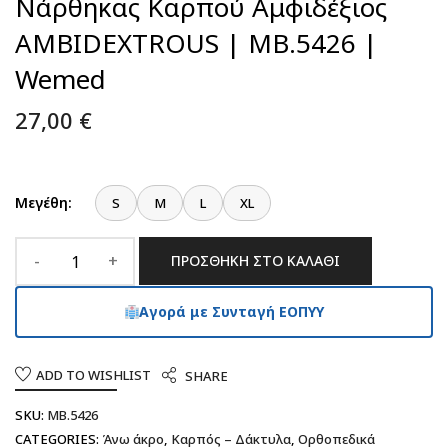
Νάρθηκας Καρπού Αμφιδέξιος
AMBIDEXTROUS | MB.5426 |
Wemed
27,00
€
Μεγέθη:
S
M
L
XL
ΠΡΟΣΘΉΚΗ ΣΤΟ ΚΑΛΆΘΙ
Αγορά με Συνταγή ΕΟΠΥΥ
ADD TO WISHLIST
SHARE
SKU:
MB.5426
CATEGORIES:
Άνω άκρο
,
Καρπός – Δάκτυλα
,
Ορθοπεδικά