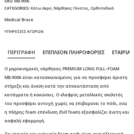
SKU:
MB.9006
CATEGORIES:
Κάτω άκρο
,
Νάρθηκες Γόνατος
,
Ορθοπεδικά
Medical Brace
ΥΠΗΡΕΣΊΕΣ ΑΓΟΡΏΝ
ΠΕΡΙΓΡΑΦΉ
ΕΠΙΠΛΈΟΝ ΠΛΗΡΟΦΟΡΊΕΣ
ΕΤΑΙΡΊΑ
Ο μηροκνημικός νάρθηκας PREMIUM LONG FULL–FOAM
MB.9006 είναι κατασκευασμένος για να προσφέρει άριστη
στήριξη και άνεση κατά την αποκατάσταση από
κατάγματα ή κακώσεις. Ο ελαφρύς μεταλλικός σκελετός
του προσφέρει αντοχή χωρίς να επιβαρύνει το πόδι, ενώ
η πλήρης foam επένδυση (full foam) εξασφαλίζει άνετη και
ασφαλή εφαρμογή.
Τα μηριαία και κνημιαία foam pads είναι αντιαλλεργικά,