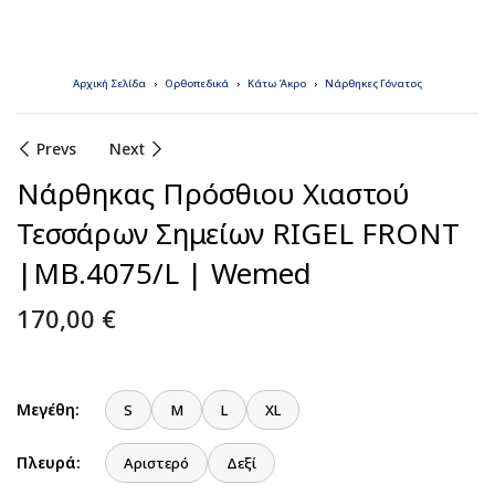
Αρχική Σελίδα
Ορθοπεδικά
Κάτω Άκρο
Νάρθηκες Γόνατος
Prevs
Next
Νάρθηκας Πρόσθιου Χιαστού
Τεσσάρων Σημείων RIGEL FRONT
|MB.4075/L | Wemed
170,00
€
Μεγέθη:
S
M
L
XL
Πλευρά:
Αριστερό
Δεξί