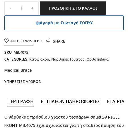
ΠΡΟΣΘΉΚΗ ΣΤΟ ΚΑΛΆΘΙ
Αγορά με Συνταγή ΕΟΠΥΥ
ADD TO WISHLIST
SHARE
SKU:
MB.4075
CATEGORIES:
Κάτω άκρο
,
Νάρθηκες Γόνατος
,
Ορθοπεδικά
Medical Brace
ΥΠΗΡΕΣΊΕΣ ΑΓΟΡΏΝ
ΠΕΡΙΓΡΑΦΉ
ΕΠΙΠΛΈΟΝ ΠΛΗΡΟΦΟΡΊΕΣ
ΕΤΑΙΡΊΑ
Ο νάρθηκας πρόσθιου χιαστού τεσσάρων σημείων RIGEL
FRONT MB.4075 έχει σχεδιαστεί για τη σταθεροποίηση του