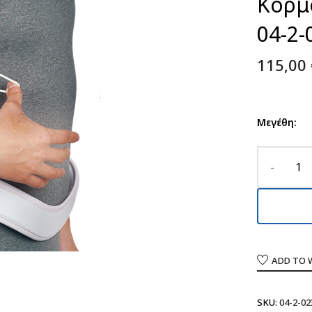
Κορμο
04-2
115,00
Μεγέθη:
ADD TO 
SKU:
04-2-02