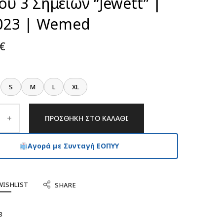
ύ 3 Σημείων “Jewett” |
-023 | Wemed
€
S
M
L
XL
ΠΡΟΣΘΉΚΗ ΣΤΟ ΚΑΛΆΘΙ
Αγορά με Συνταγή ΕΟΠΥΥ
WISHLIST
SHARE
3