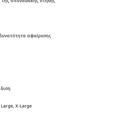
η της σπονδυλικής στήλης
 δυνατότητα αφαίρεσης
άδιση
 Large, X-Large