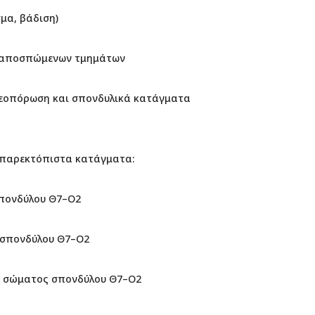
σμα, βάδιση)
ν αποσπώμενων τμημάτων
στεοπόρωση και σπονδυλικά κατάγματα
παρεκτόπιστα κατάγματα:
πονδύλου Θ7–Ο2
 σπονδύλου Θ7–Ο2
α σώματος σπονδύλου Θ7–Ο2