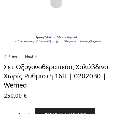
Αρχική Σελίδα
Οξυγονοθεραπεία
Συμπυκνωτές, Φίαλες Και Εξαρτήματα Οξυγόνου
Φιάλες Οξυγόνου
Prevs
Next
Σετ Οξυγονοθεραπείας Χαλύβδινο
Χωρίς Ρυθμιστή 16lt | 0202030 |
Wemed
250,00
€
ΠΡΟΣΘΉΚΗ ΣΤΟ ΚΑΛΆΘΙ