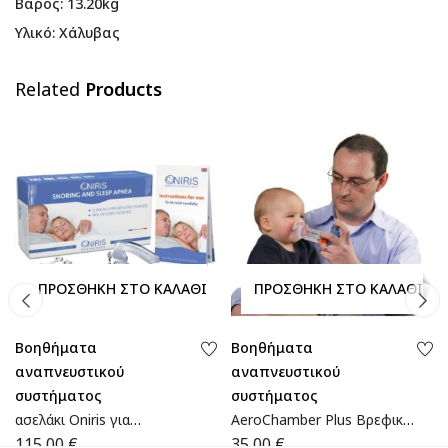
Βάρος: 13.20kg
Υλικό: Χάλυβας
Related
Products
ΠΡΟΣΘΉΚΗ ΣΤΟ ΚΑΛΆΘΙ
ΠΡΟΣΘΉΚΗ ΣΤΟ ΚΑΛΆΘΙ
Βοηθήματα
Βοηθήματα
αναπνευστικού
αναπνευστικού
συστήματος
συστήματος
ασελάκι Oniris για
AeroChamber Plus Βρεφικό
Ροχαλητό & Υπνική
με Μάσκα AC-301B| 15-
115,00
€
35,00
€