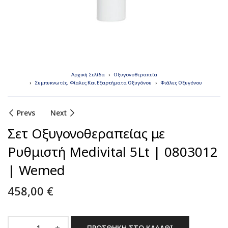
Αρχική Σελίδα
Οξυγονοθεραπεία
Συμπυκνωτές, Φίαλες Και Εξαρτήματα Οξυγόνου
Φιάλες Οξυγόνου
Prevs
Next
Σετ Οξυγονοθεραπείας με
Ρυθμιστή Medivital 5Lt | 0803012
| Wemed
458,00
€
ΠΡΟΣΘΉΚΗ ΣΤΟ ΚΑΛΆΘΙ