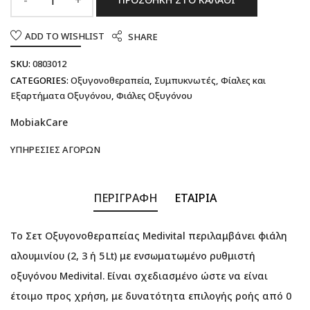
ADD TO WISHLIST
SHARE
SKU:
0803012
CATEGORIES:
Οξυγονοθεραπεία
,
Συμπυκνωτές, Φίαλες και
Εξαρτήματα Οξυγόνου
,
Φιάλες Οξυγόνου
MobiakCare
ΥΠΗΡΕΣΊΕΣ ΑΓΟΡΏΝ
ΠΕΡΙΓΡΑΦΉ
ΕΤΑΙΡΊΑ
Το Σετ Οξυγονοθεραπείας Medivital περιλαμβάνει φιάλη
αλουμινίου (2, 3 ή 5 Lt) με ενσωματωμένο ρυθμιστή
οξυγόνου Medivital. Είναι σχεδιασμένο ώστε να είναι
έτοιμο προς χρήση, με δυνατότητα επιλογής ροής από 0