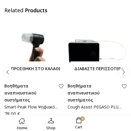
Related
Products
ΠΡΟΣΘΉΚΗ ΣΤΟ ΚΑΛΆΘΙ
ΔΙΑΒΆΣΤΕ ΠΕΡΙΣΣΌΤΕΡΑ
Βοηθήματα
Βοηθήματα
αναπνευστικού
αναπνευστικού
συστήματος
συστήματος
Smart Peak Flow Ψηφιακό
Cough Assist PEGASO PLUS
Roόμετρο | 15-271-001|
COMBI | 0803284 | Wemed
78,00
€
Wemed
0
Cart
Home
Shop