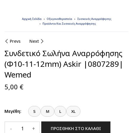
Αρχική Σελίδα
Οξυγονοθεραπεία
Συσκευές Αναρρόφησης
Προϊόντα Και Συσκευές Αναρρόφησης
Prevs
Next
Συνδετικό Σωλήνα Αναρρόφησης
(Φ10-11-12mm) Askir |0807289|
Wemed
5,00
€
Μεγέθη:
S
M
L
XL
ΠΡΟΣΘΉΚΗ ΣΤΟ ΚΑΛΆΘΙ