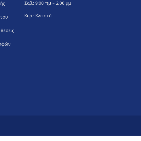
Σαβ.: 9:00 πμ – 2:00 μμ
λής
Κυρ.: Κλειστά
ήτου
θέσεις
ροφών