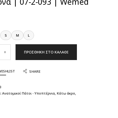
όνα | 07-2-093 | Wemed
S
M
L
ΠΡΟΣΘΉΚΗ ΣΤΟ ΚΑΛΆΘΙ
WISHLIST
SHARE
3
:
Ανατομικοί Πάτοι - Υποπτέρνια
,
Κάτω άκρο
,