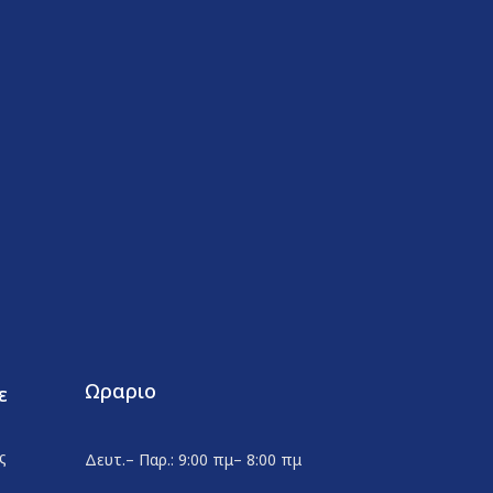
Ωραριο
ε
ς
Δευτ.– Παρ.: 9:00 πμ– 8:00 πμ