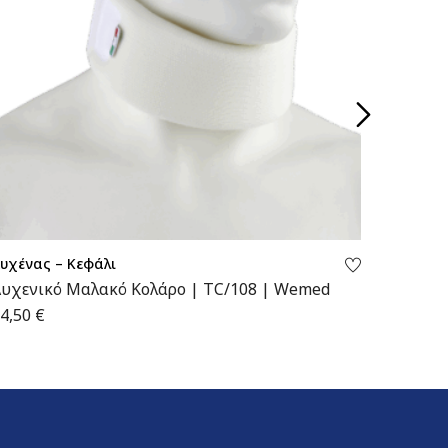
υχένας – Κεφάλι
Αυχένας
υχενικό Μαλακό Κολάρο | TC/108 | Wemed
Αυχενι
Wemed
4,50
€
16,00
€