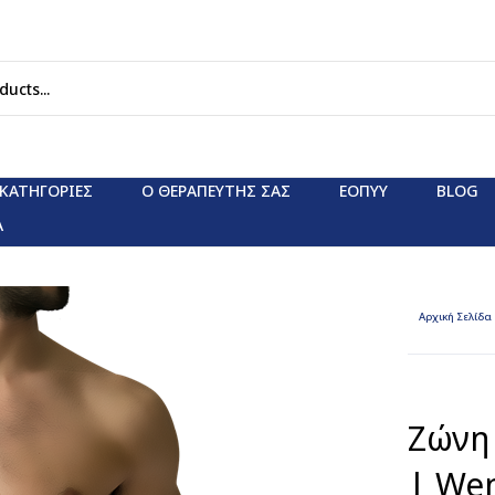
ΚΑΤΗΓΟΡΊΕΣ
Ο ΘΕΡΑΠΕΥΤΗΣ ΣΑΣ
ΕΟΠΥΥ
BLOG
Α
Αρχική Σελίδα
Ζώνη 
| We