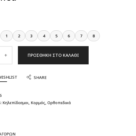
1
2
3
4
5
6
7
8
ΠΡΟΣΘΉΚΗ ΣΤΟ ΚΑΛΆΘΙ
WISHLIST
SHARE
6
:
Κηλεπίδεσμοι
,
Κορμός
,
Ορθοπεδικά
 ΑΓΟΡΏΝ