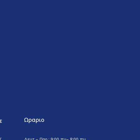
Ωραριο
ε
ς
Δευτ.– Παρ.: 9:00 πμ– 8:00 πμ