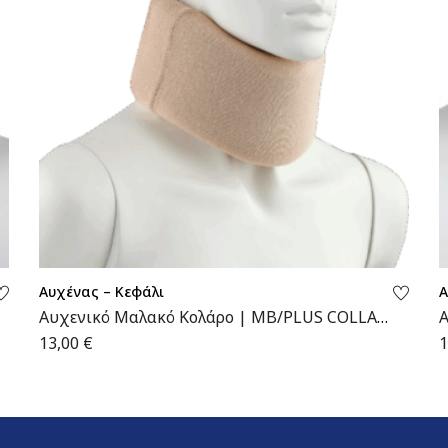
Αυχένας – Κεφάλι
Α
Αυχενικό Μαλακό Κολάρο | MB/PLUS COLLAR
Α
| Wemed
K
13,00
€
1