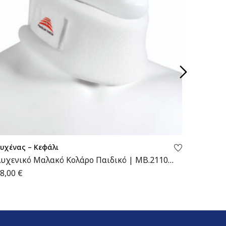
υχένας – Κεφάλι
Αυχένας
υχενικό Μαλακό Κολάρο Παιδικό | ΜΒ.2110
Αυχενι
id | Wemed
8,00
€
10,00
€