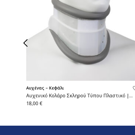
Αυχένας – Κεφάλι
Αυχενικό Κολάρο Σκληρού Τύπου Πλαστικό |
MB.155 | Wemed
18,00
€