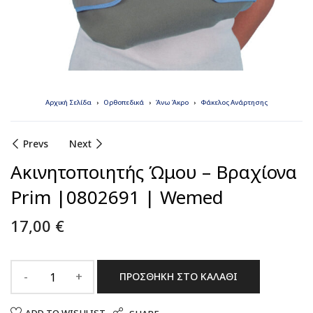
Αρχική Σελίδα
Ορθοπεδικά
Άνω Άκρο
Φάκελος Ανάρτησης
Prevs
Next
Ακινητοποιητής Ώμου – Βραχίονα
Prim |0802691 | Wemed
17,00
€
ΠΡΟΣΘΉΚΗ ΣΤΟ ΚΑΛΆΘΙ
ADD TO WISHLIST