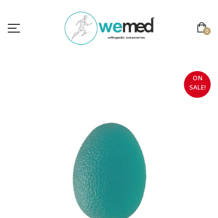
0
ON
SALE!