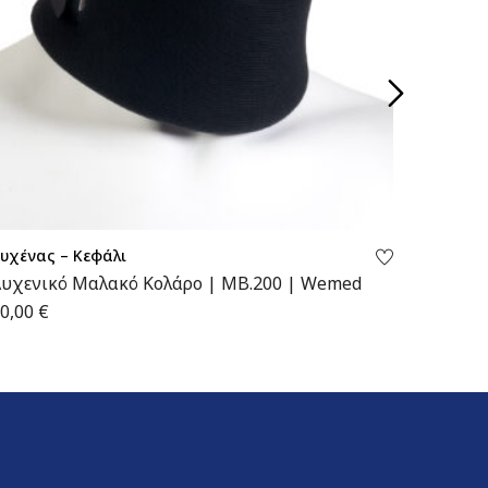
υχένας – Κεφάλι
Αυχένας
υχενικό Μαλακό Κολάρο | MB.200 | Wemed
Αυχενι
0,00
€
10,00
€