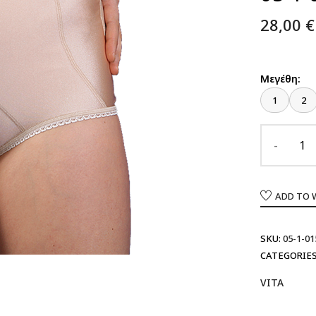
28,00
€
Μεγέθη:
1
2
ADD TO 
SKU:
05-1-01
CATEGORIES
VITA