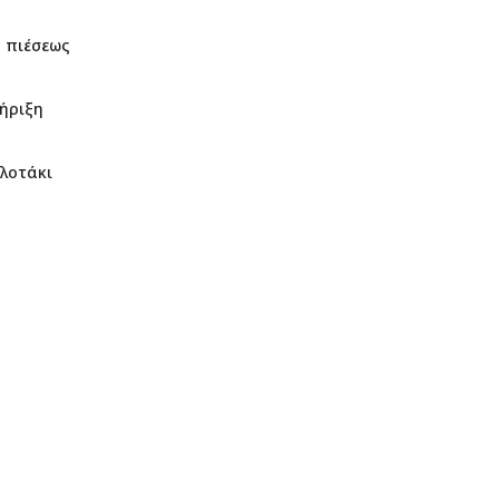
ς πιέσεως
τήριξη
ιλοτάκι