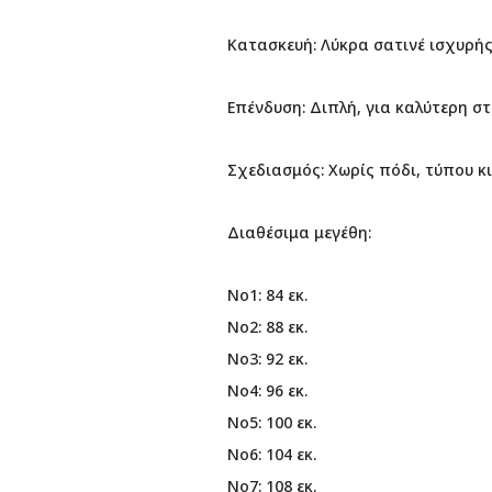
Κατασκευή: Λύκρα σατινέ ισχυρή
Επένδυση: Διπλή, για καλύτερη σ
Σχεδιασμός: Χωρίς πόδι, τύπου κ
Διαθέσιμα μεγέθη:
No1: 84 εκ.
No2: 88 εκ.
No3: 92 εκ.
No4: 96 εκ.
No5: 100 εκ.
No6: 104 εκ.
No7: 108 εκ.