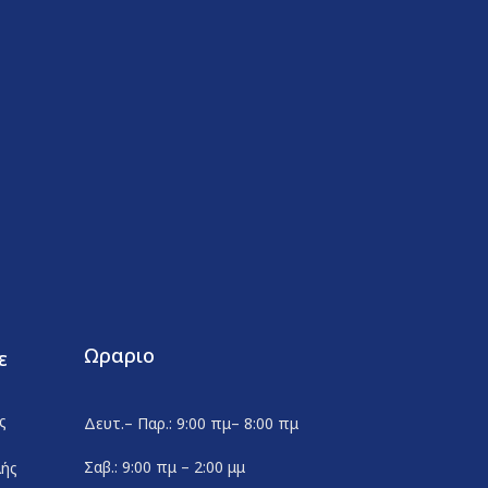
Ωραριο
ε
ς
Δευτ.– Παρ.: 9:00 πμ– 8:00 πμ
Σαβ.: 9:00 πμ – 2:00 μμ
λής