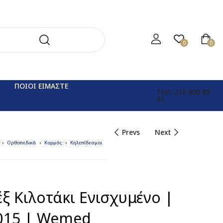
0
0
ΠΟΙΟΙ ΕΙΜΑΣΤΕ
ΤΗΛ: 216 800 89
81
Prevs
Next
Ορθοπεδικά
Κορμός
Κηλεπίδεσμοι
ξ Κιλοτάκι Ενισχυμένο |
-015 | Wemed