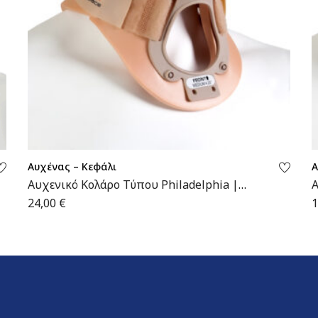
Αυχένας – Κεφάλι
Α
Αυχενικό Κολάρο Τύπου Philadelphia |
Α
MB.175 | Wemed
24,00
€
1