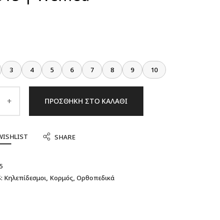
3
4
5
6
7
8
9
10
ΠΡΟΣΘΉΚΗ ΣΤΟ ΚΑΛΆΘΙ
WISHLIST
SHARE
5
:
Κηλεπίδεσμοι
,
Κορμός
,
Ορθοπεδικά