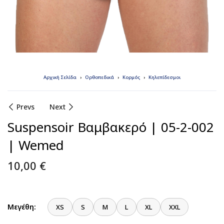
Αρχική Σελίδα
Ορθοπεδικά
Κορμός
Κηλεπίδεσμοι
Prevs
Next
Suspensoir Βαμβακερό | 05-2-002
| Wemed
10,00
€
Μεγέθη:
XS
S
M
L
XL
XXL