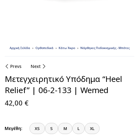
Αρχική Σελίδα
Ορθοπεδικά
Κάτω Άκρο
Νάρθηκες Ποδοκνημικής - Μπότες
Prevs
Next
Μετεγχειρητικό Υπόδημα “Heel
Relief” | 06-2-133 | Wemed
42,00
€
Μεγέθη:
XS
S
M
L
XL