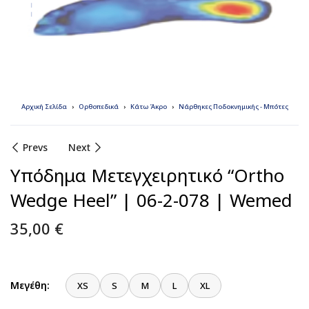
Αρχική Σελίδα
Ορθοπεδικά
Κάτω Άκρο
Νάρθηκες Ποδοκνημικής - Μπότες
Prevs
Next
Υπόδημα Μετεγχειρητικό “Ortho
Wedge Heel” | 06-2-078 | Wemed
35,00
€
Μεγέθη:
XS
S
M
L
XL