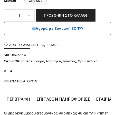
Μεγέθη:
One Size
ΠΡΟΣΘΉΚΗ ΣΤΟ ΚΑΛΆΘΙ
Αγορά με Συνταγή ΕΟΠΥΥ
ADD TO WISHLIST
SHARE
SKU:
06-2-114
CATEGORIES:
Κάτω άκρο
,
Νάρθηκες Γόνατος
,
Ορθοπεδικά
VITA
ΥΠΗΡΕΣΊΕΣ ΑΓΟΡΏΝ
ΠΕΡΙΓΡΑΦΉ
ΕΠΙΠΛΈΟΝ ΠΛΗΡΟΦΟΡΊΕΣ
ΕΤΑΙΡΊΑ
Ο μηροκνημικός λειτουργικός νάρθηκας 40 cm “VT-Prime”