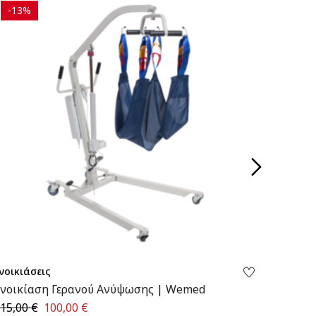
-13%
-15%
νοικιάσεις
Ενοικιά
νοικίαση Γερανού Ανύψωσης | Wemed
Ενοικί
τροχού
15,00
€
100,00
€
55,00
€