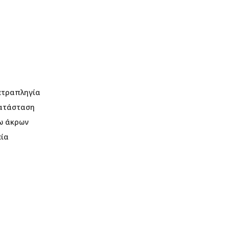
ετραπληγία
κατάσταση
ω άκρων
εία