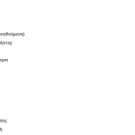
οηθούμενη)
ήστη)
 rpm
σης
υή