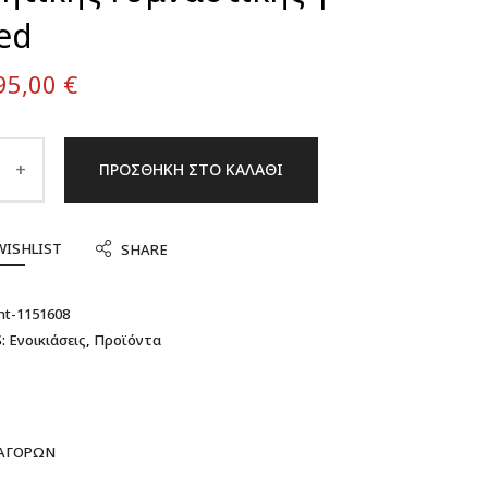
ed
95,00
€
ΠΡΟΣΘΉΚΗ ΣΤΟ ΚΑΛΆΘΙ
WISHLIST
SHARE
t-1151608
:
Ενοικιάσεις
,
Προϊόντα
 ΑΓΟΡΏΝ