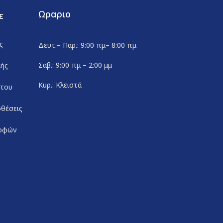
Ωραριο
ε
ς
Δευτ.– Παρ.: 9:00 πμ– 8:00 πμ
Σαβ.: 9:00 πμ – 2:00 μμ
λής
Κυρ.: Κλειστά
ήτου
θέσεις
ροφών