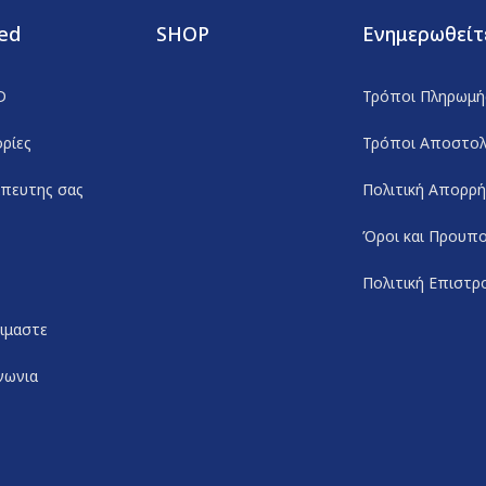
ed
SHOP
Ενημερωθείτ
D
Τρόποι Πληρωμή
ρίες
Τρόποι Αποστο
πευτης σας
Πολιτική Απορρ
Όροι και Προυπο
Πολιτική Επιστ
ειμαστε
νωνια