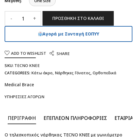
Μεγέθη:
One Size
ΠΡΟΣΘΉΚΗ ΣΤΟ ΚΑΛΆΘΙ
Αγορά με Συνταγή ΕΟΠΥΥ
ADD TO WISHLIST
SHARE
SKU:
TECNO KNEE
CATEGORIES:
Κάτω άκρο
,
Νάρθηκες Γόνατος
,
Ορθοπεδικά
Medical Brace
ΥΠΗΡΕΣΊΕΣ ΑΓΟΡΏΝ
ΠΕΡΙΓΡΑΦΉ
ΕΠΙΠΛΈΟΝ ΠΛΗΡΟΦΟΡΊΕΣ
ΕΤΑΙΡΊΑ
Ο τηλεσκοπικός νάρθηκας TECNO KNEE με γωνιόμετρο