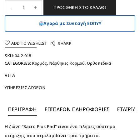
ΠΡΟΣΘΉΚΗ ΣΤΟ ΚΑΛΆΘΙ
Αγορά με Συνταγή ΕΟΠΥΥ
ADD TO WISHLIST
SHARE
SKU:
04-2-018
CATEGORIES:
Κορμός
,
Νάρθηκες Κορμού
,
Ορθοπεδικά
VITA
ΥΠΗΡΕΣΊΕΣ ΑΓΟΡΏΝ
ΠΕΡΙΓΡΑΦΉ
ΕΠΙΠΛΈΟΝ ΠΛΗΡΟΦΟΡΊΕΣ
ΕΤΑΙΡΊΑ
Η ζώνη “Sacro Plus Pad” είναι ένα πλήρες σύστημα
στήριξης που περιλαμβάνει τρία τμήματα: