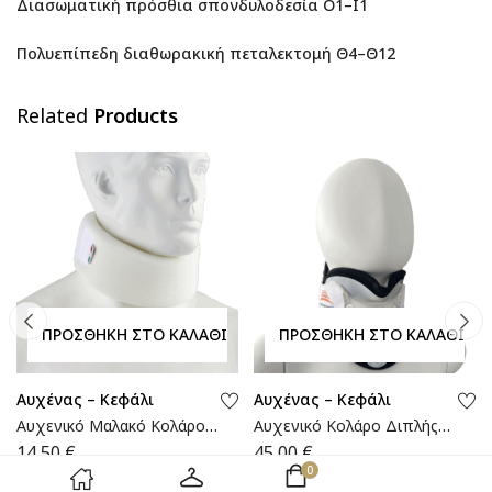
Διασωματική πρόσθια σπονδυλοδεσία Ο1–Ι1
Πολυεπίπεδη διαθωρακική πεταλεκτομή Θ4–Θ12
Related
Products
ΠΡΟΣΘΉΚΗ ΣΤΟ ΚΑΛΆΘΙ
ΠΡΟΣΘΉΚΗ ΣΤΟ ΚΑΛΆΘΙ
Αυχένας – Κεφάλι
Αυχένας – Κεφάλι
Αυχενικό Μαλακό Κολάρο |
Αυχενικό Κολάρο Διπλής
TC/108 | Wemed
Βαλβίδας Παιδικό |
14,50
€
45,00
€
MB.2525 | Wemed
0