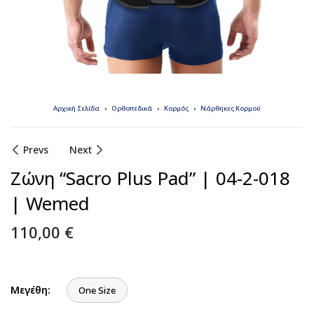
Αρχική Σελίδα
Ορθοπεδικά
Κορμός
Νάρθηκες Κορμού
Prevs
Next
Ζώνη “Sacro Plus Pad” | 04-2-018
| Wemed
110,00
€
Μεγέθη:
One Size