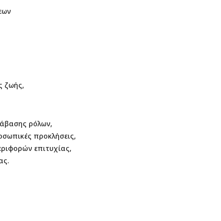
εων
ς ζωής,
τάβασης ρόλων,
οσωπικές προκλήσεις,
εριφορών επιτυχίας,
ας.