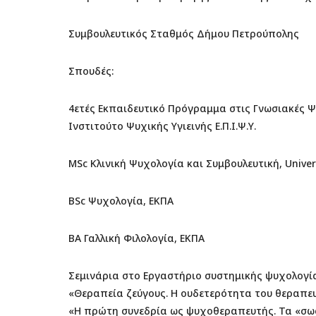
Συμβουλευτικός Σταθμός Δήμου Πετρούπολης
Σπουδές:
4ετές Εκπαιδευτικό Πρόγραμμα στις Γνωσιακές
Ινστιτούτο Ψυχικής Υγιεινής Ε.Π.Ι.Ψ.Υ.
MSc Κλινική Ψυχολογία και Συμβουλευτική, Univers
BSc Ψυχολογία, ΕΚΠΑ
BA Γαλλική Φιλολογία, ΕΚΠΑ
Σεμινάρια στο Εργαστήριο συστημικής ψυχολογί
«Θεραπεία ζεύγους. Η ουδετερότητα του θεραπε
«Η πρώτη συνεδρία ως ψυχοθεραπευτής. Τα «σωσ