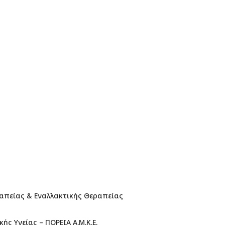
ραπείας & Εναλλακτικής Θεραπείας
ς Υγείας – ΠΟΡΕΙΑ Α.Μ.Κ.Ε.