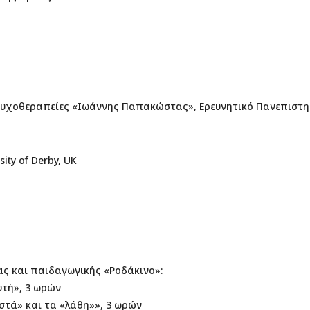
 Ψυχοθεραπείες «Ιωάννης Παπακώστας», Ερευνητικό Πανεπιστ
ity of Derby, UK
ας και παιδαγωγικής «Ροδάκινο»:
υτή», 3 ωρών
τά» και τα «λάθη»», 3 ωρών