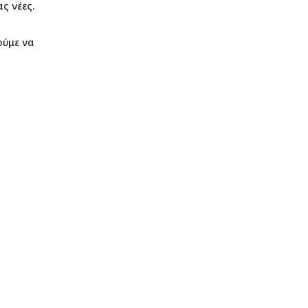
ς νέες.
ούμε να