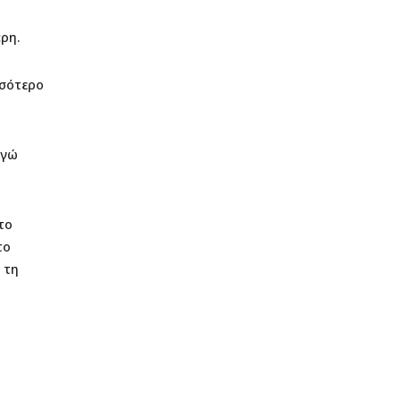
ρη.
σσότερο
εγώ
το
το
 τη